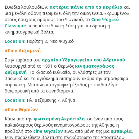
Ευωδιά λουλουδιών,
αστέρια πάνω από τα κεφάλια
και
μια μεγάλη οθόνη περιμένει όλη την οικογένεια. «Κρυμμένο»
στους ήσυχους δρόμους του Ψυχικού, το
Cine Ψυχικό
Classique
παραμένει ιδανική λύση για μια δροσερή
κινηματογραφική βόλτα.
Location:
Παρίτση 2, Νέο Ψυχικό
#Cine Δεξαμενή
Στην ταράτσα του
αρχαίου Υδραγωγείου του Αδριανού
λειτουργεί από το 1991 ο θερινός
κινηματογράφος
Δεξαμενή
. Το κλασικό κυλικείο, οι γλάστρες με τον
βασιλικό και το αγιόκλημα διατηρούν ακόμα την ατμόσφαιρα
ρομαντική. Μια κινηματογραφική έξοδος με παιδιά λίγο
διαφορετική από τα συνηθισμένα.
Location:
Πλ. Δεξαμενής 7, Αθήνα
#Cine Θησείον
Κάτω από την
φωτισμένη Ακρόπολη
, σε έναν από τους
παλαιότερους θερινούς κινηματογράφους της Αθήνας, η
προβολή στο
cine Θησείον
είναι από μόνη της μια
εμπειρία
.
Μην παραλείψετε βόλτα στο πλακόστρωτο της Αποστόλου