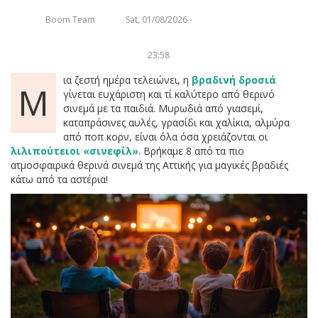
Boom Team
Sat, 01/08/2026 -
23:58
ια ζεστή ημέρα τελειώνει, η
βραδινή δροσιά
Μ
γίνεται ευχάριστη και τί καλύτερο από θερινό
σινεμά με τα παιδιά. Μυρωδιά από γιασεμί,
καταπράσινες αυλές, γρασίδι και χαλίκια, αλμύρα
από ποπ κορν, είναι όλα όσα χρειάζονται οι
λιλιπούτειοι «σινεφίλ»
. Βρήκαμε 8 από τα πιο
ατμοσφαιρικά θερινά σινεμά της Αττικής για μαγικές βραδιές
κάτω από τα αστέρια!