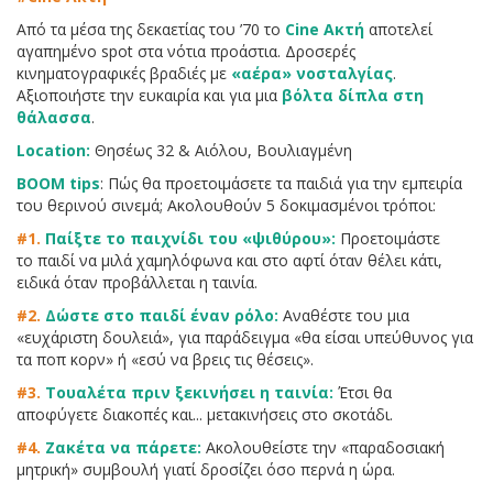
Από τα μέσα της δεκαετίας του ’70 το
Cine Ακτή
αποτελεί
αγαπημένο spot στα νότια προάστια. Δροσερές
κινηματογραφικές βραδιές με
«αέρα» νοσταλγίας
.
Αξιοποιήστε την ευκαιρία και για μια
βόλτα δίπλα στη
θάλασσα
.
Location:
Θησέως 32 & Αιόλου, Βουλιαγμένη
BOOM tips
: Πώς θα προετοιμάσετε τα παιδιά για την εμπειρία
του θερινού σινεμά; Ακολουθούν 5 δοκιμασμένοι τρόποι:
#1.
Παίξτε το παιχνίδι του «ψιθύρου»:
Προετοιμάστε
το παιδί να μιλά χαμηλόφωνα και στο αφτί όταν θέλει κάτι,
ειδικά όταν προβάλλεται η ταινία.
#2.
Δώστε στο παιδί έναν ρόλο:
Αναθέστε του μια
«ευχάριστη δουλειά», για παράδειγμα «θα είσαι υπεύθυνος για
τα ποπ κορν» ή «εσύ να βρεις τις θέσεις».
#3.
Τουαλέτα πριν ξεκινήσει η ταινία:
Έτσι θα
αποφύγετε διακοπές και... μετακινήσεις στο σκοτάδι.
#4.
Ζακέτα να πάρετε:
Ακολουθείστε την «παραδοσιακή
μητρική» συμβουλή γιατί δροσίζει όσο περνά η ώρα.