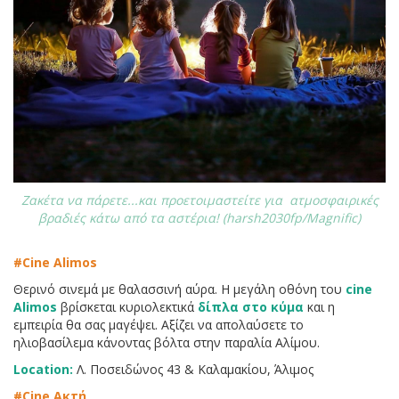
Ζακέτα να πάρετε...και προετοιμαστείτε για ατμοσφαιρικές
βραδιές κάτω από τα αστέρια! (harsh2030fp/Magnific)
#Cine Alimos
Θερινό σινεμά με θαλασσινή αύρα. Η μεγάλη οθόνη του
cine
Alimos
βρίσκεται κυριολεκτικά
δίπλα στο κύμα
και η
εμπειρία θα σας μαγέψει. Αξίζει να απολαύσετε το
ηλιοβασίλεμα κάνοντας βόλτα στην παραλία Αλίμου.
Location:
Λ. Ποσειδώνος 43 & Καλαμακίου, Άλιμος
#Cine Ακτή