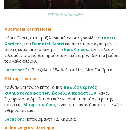
OT Stok (Magnific)
#Domotel kastri Hotel
Πάρτε θέσεις στα… μαξιλάρια πάνω στο γρασίδι του
Kastri
Gardens,
του
Domotel Kastri
και απολαύστε αγαπημένες
ταινίες κάτω από τα δέντρα. Το
Kids Cinema
είναι πλέον
«θεσμός» στα βόρεια προάστια και κάνει μοναδικά τα βράδια
του καλοκαιριού.
Location:
Ελ. Βενιζέλου 154 & Ρωμυλίας, Νέα Ερυθραία
#Μπομπονιέρα
Σε έναν κατάφυτο κήπο, ο πιο
παλιός θερινός
κινηματογράφος των βορείων προαστίων
, κάνει
ξεχωριστά τα βράδια του καλοκαιριού. Η ατμόσφαιρα της
ιστορικής
Μπομπονιέρας
είναι ο,τι φανταζόμαστε όταν λέμε
«θερινό σινεμά».
Location:
Παπαδιαμάντη 12, Κηφισιά
#Cine Ψυχικό Classique