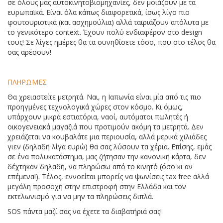
σε όλους μας αυτοκινητοβιομηχανίες, δεν μοιάζουν με τα
ευρωπαϊκά. Είναι όλα κάπως διαφορετικά, ίσως λίγο πιο
φουτουριστικά (και ασχημούλια) αλλά ταιριάζουν απόλυτα με
το γενικότερο context. Έχουν πολύ ενδιαφέρον στο design
τους! Σε λίγες ημέρες θα τα συνηθίσετε τόσο, που στο τέλος θα
σας αρέσουν!
ΠΛΗΡΩΜΕΣ
Θα χρειαστείτε μετρητά. Ναι, η Ιαπωνία είναι μία από τις πιο
προηγμένες τεχνολογικά χώρες στον κόσμο. Κι όμως,
υπάρχουν μικρά εστιατόρια, ναοί, αυτόματοι πωλητές ή
οικογενειακά μαγαζιά που προτιμούν ακόμη τα μετρητά. Δεν
χρειάζεται να κουβαλάτε μια περιουσία, αλλά μερικά χιλιάδες
γιεν (δηλαδή λίγα ευρώ) θα σας λύσουν τα χέρια. Επίσης, εμάς
σε ένα πολυκατάστημα, μας ζήτησαν την κανονική κάρτα, δεν
δέχτηκαν δηλαδή, να πληρώσω από το κινητό (όσο κι αν
επέμενα!). Τέλος, εννοείται μπορείς να ψωνίσεις tax free αλλά
μεγάλη προσοχή στην επιστροφή στην Ελλάδα και τον
εκτελωνισμό για να μην τα πληρώσεις διπλά.
SOS πάντα μαζί σας να έχετε τα διαβατήριά σας!