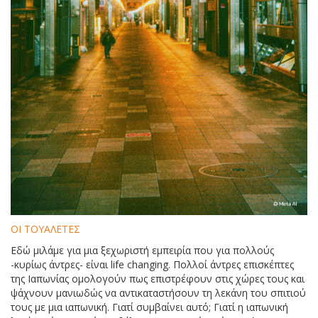
ΟΙ ΤΟΥΑΛΕΤΕΣ
Εδώ μιλάμε για μια ξεχωριστή εμπειρία που για πολλούς
-κυρίως άντρες- είναι life changing. Πολλοί άντρες επισκέπτες
της Ιαπωνίας ομολογούν πως επιστρέφουν στις χώρες τους και
ψάχνουν μανιωδώς να αντικαταστήσουν τη λεκάνη του σπιτιού
τους με μια ιαπωνική. Γιατί συμβαίνει αυτό; Γιατί η ιαπωνική