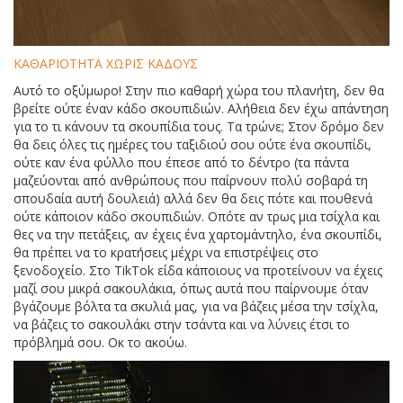
ΚΑΘΑΡΙΟΤΗΤΑ ΧΩΡΙΣ ΚΑΔΟΥΣ
Αυτό το οξύμωρο! Στην πιο καθαρή χώρα του πλανήτη, δεν θα
βρείτε ούτε έναν κάδο σκουπιδιών. Αλήθεια δεν έχω απάντηση
για το τι κάνουν τα σκουπίδια τους. Τα τρώνε; Στον δρόμο δεν
θα δεις όλες τις ημέρες του ταξιδιού σου ούτε ένα σκουπίδι,
ούτε καν ένα φύλλο που έπεσε από το δέντρο (τα πάντα
μαζεύονται από ανθρώπους που παίρνουν πολύ σοβαρά τη
σπουδαία αυτή δουλειά) αλλά δεν θα δεις πότε και πουθενά
ούτε κάποιον κάδο σκουπιδιών. Οπότε αν τρως μια τσίχλα και
θες να την πετάξεις, αν έχεις ένα χαρτομάντηλο, ένα σκουπίδι,
θα πρέπει να το κρατήσεις μέχρι να επιστρέψεις στο
ξενοδοχείο. Στο TikTok είδα κάποιους να προτείνουν να έχεις
μαζί σου μικρά σακουλάκια, όπως αυτά που παίρνουμε όταν
βγάζουμε βόλτα τα σκυλιά μας, για να βάζεις μέσα την τσίχλα,
να βάζεις το σακουλάκι στην τσάντα και να λύνεις έτσι το
πρόβλημά σου. Οκ το ακούω.