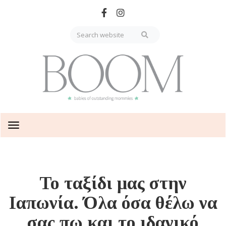
Skip
to
main
content
Toggle
navigation
Το ταξίδι μας στην
Ιαπωνία. Όλα όσα θέλω να
σας πω και το ιδανικό