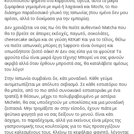
κοτόπουλου ψημένα στα κάρβουνα, Gyoza, αυτά τα μικρά
ζυμαράκια γεμισμένα με κιμά ή λαχανικά και Mochi, το πιο
διάσημο παραδοσιακό γλυκό της Ιαπωνίας (που εμένα δεν μου
αρέσει, αλλά το δοκίμασα για την εμπειρία).
Δεν χρειάζεται να σας πω ότι θα πιείτε αυθεντικό Matcha που
θα το βρείτε σε άπειρες εκδοχές, παγωτό, σοκολάτες,
cheesecake ακόμα και σε γεύση KitKat! Και για το τέλος, θέλω
να πιείτε ιαπωνικές μπύρες (η Sapporo είναι όνειρο) και
οπωσδήποτε ζεστό σάκε! Α! Δεν σας είπα για τα φρούτα! Τα
φρούτα εδώ είναι μικρά έργα τέχνης! Μπορεί να σας φανούν
ακριβά αλλά όταν έρθουν μπροστά σας, θα καταλάβετε αμέσως
τον λόγο!
Στην Ιαπωνία συμβαίνει δε, κάτι μοναδικό. Κάθε γεύμα
αντιμετωπίζεται με απόλυτο σεβασμό. Σε κάθε εστιατόριο που
θα μπείτε, από το πιο απλό συνοικιακό εστιατοριάκι με ένα
τραπέζι 8 θέσεων, μέχρι το πολυβραβευμένο με αστέρια
Michelin, θα σας υποδεχτούν με υποκλίσεις και μια μοναδική
ζεστασιά. Μην τρομάξετε αν στην είσοδο, έχουν πιάτα με
ψεύτικα φαγητά για να σας δείξουν το μενού. Είναι κάτι
άσχημο, το παραδέχομαι, αλλά για εκείνους είναι μέρος της
γαστρονομικής τους κουλτούρας για το πώς προσεγγίζουν
τους καλεσμένους τους. Κλείνω το κεφάλαιο φαγητό, λέγοντας