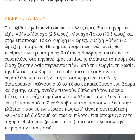
ΔΙΑΡΚΕΙΑ ΤΑΞΙΔΙΟΥ
Το ταξίδι στην Ιαπωνία διαρκεί πολλές ώρες. Εμείς πήγαμε ως
εξής: Αθήνα-Μόναχο (2.5 ώρες), Μόναχο-Τόκιο (10.5 ώρες) και
στην επιστροφή Τόκιο-Ζυρίχη (14 ώρες), Ζυρίχη-Αθήνα (2,5
ώρες) η επιστροφή. Να σημειώσουμε πως ενώ κανείς θα
περίμενε πως η επιστροφή θα ήταν η διαδρομή που έκανε το
αεροπλάνο στο πήγαινε προς τα πίσω (απλοΐκά ας το πούμε ότι
διασχίζεις την Ασία περνώντας πάνω από τη Γεωργία, τη Ρωσία,
την Κίνα και την Κορέα), το route που ακολουθούν τα
αεροπλάνα για το ταξίδι της επιστροφής είναι εντελώς
διαφορετικό! Φεύγουν από το Τόκιο με κατεύθυνση τον βορρά
και όχι την Δύση, σχεδόν περνούν δίπλα από τον Βόρειο
Πόλο, στη συνέχεια φτάνουν στην Αλάσκα, την Ισλανδία και
κατεβαίνουν από τη Σκανδιναβία για να φτάσουν τελικά στην
Ελβετία. Το ΑΙ με ενημέρωσε πως αυτή είναι η συντομότερη
γεωγραφικά διαδρομή και πως οι πιλότοι έτσι αποφεύγουν τα
ισχυρά jet streams (ρεύματα αέρα) που δυσκολεύουν την
πτήση στην επιστροφή.