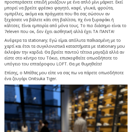
προσπεράσετε επειδή μοιάζουν με ένα απλό μίνι μάρκετ. Εκεί
μπορεί να βρείτε φρέσκο φαγητό, καφέ, γλυκά, φρούτα,
ομπρέλες, ακόμα και πράγματα που θα σας σώσουν αν
ξεχάσατε να βάλετε κάτι στη βαλίτσα, πχ ένα ξυραφάκι ή
κάλτσες. Είναι εμπειρία από μόνα τους. Το πιο διάσημο είναι το
7eleven που οκ, δεν έχει αισθητική αλλά έχει ΤΑ ΠΑΝΤΑ!
Ανέφερα τα stationary; Εγώ είμαι απόλυτα παθιασμένη με το
χαρτί και έτσι τα συγκλονιστικά καταστήματα με stationary μου
έκλεψαν την καρδιά. Θα βρείτε παντού τέτοια μαγαζιά αλλά αν
είστε στο κέντρο του Τόκιο, επισκεφθείτε οπωσδήποτε το
υπόγειο του επταόροφου LOFT. Θα με θυμηθείτε!
Επίσης, ο Μπίθας μου είπε να σας πω να πάρετε οπωσδήποτε
ένα ζευγάρι Onitsuka Tiger.