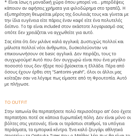
* Είναι ίσως η μοναδική χώρα όπου μπορεί να… μπερδέψεις
κάποιον αν αφήσεις χρήματα για φιλοδώρημα στο τραπέζι. Η
εξυπηρέτηση θεωρείται μέρος της δουλειάς τους και γίνεται με
την ίδια ευγένεια είτε πάρεις έναν καφέ είτε ένα πολυτελές
δείπνο. Το tip είναι included στον εκάστοτε λογαριασμό σας
οπότε δεν χρειάζεται να αγχωθείτε για αυτό.
Σας είπα ότι δεν μιλάνε καλά αγγλικά; Δυστυχώς πολλοί και
μάλιστα πολλοί νέοι άνθρωποι, δυσκολεύονταν να
επικοινωνήσουν σε basic αγγλικά. Δεν πειράζει, τους το
συγχωρούμε! Αυτό που δεν συγχωρώ είναι που ένα μεγάλο
ποσοστό τους δεν ήξερε πού βρίσκεται η Ελλάδα. Πέρα από
όσους έχουν έρθει στη “Santorini-yeah!”, όλοι οι άλλοι μας
κοίταζαν σαν να λέγαμε πως είμαστε από τη Φρουτοπία. Αυτό
με πλήγωσε.
TO OUTFIT
Στην Ιαπωνία θα περπατήσετε πολύ περισσότερο απ’ όσο έχετε
περπατήσει ποτέ σε κάποια Ευρωπαΐκή πόλη. Δεν είναι μόνο οι
βόλτες στις γειτονιές. Είναι οι τεράστιοι σταθμοί, τα υπόγεια
περάσματα, τα εμπορικά κέντρα. Ένα καλό ζευγάρι αθλητικά
(προτείνω τα Onitsuka Tiger που ο Μπίθας λέει πως θα είναι το