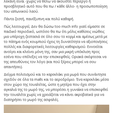
λεκάνη είναι -χωρίς να θέλω να ακουστεί περίεργο ή
προσβλητικό αυτό που θα πω / κάθε άλλο- η προσωποποίηση
του ιαπωνικού λαού.
Πάντα ζεστή, πανέξυπνη και πολύ καθαρή.
Πώς λειτουργεί; Δεν θα δώσω too much info γιατί είμαστε σε
παιδικό περιοδικό, ωστόσο θα πω ότι μόλις καθίσεις νιώθεις
μια υπέροχη ζεστασιά σε όλο σου το κορμί και αμέσως μετά με
το πάτημα ενός κουμπιού έχεις τη δυνατότητα να αξιοποιήσεις
πολλές και διαφορετικές λειτουργίες καθαρισμού. Εννοείται
ανοίγει και κλείνει μόνη της, σαν μια μικρή υπόκλιση προς
εσένα που επέλεξες να την επισκεφθείς. Οριακά σκέφτεσαι να
της απευθύνεις τον λόγο (και πού ξέρεις μπορεί να σου
απαντήσει).
Δείγμα πολιτισμού και το καρεκλάκι για μωρά που συνάντησα
σχεδόν σε όλα τα malls και το αεροδρόμιο. Ένα καρεκλάκι μέσα
στον χώρο της τουαλέτας, ώστε η μητέρα που έχει στην
αγκαλιά της το μωρό της, να μπορέσει η γυναίκα να επισκεφθεί
την τουαλέτα χωρίς να χρειάζεται να κάνει ακροβατικά για να
διατηρήσει το μωρό της ασφαλές.