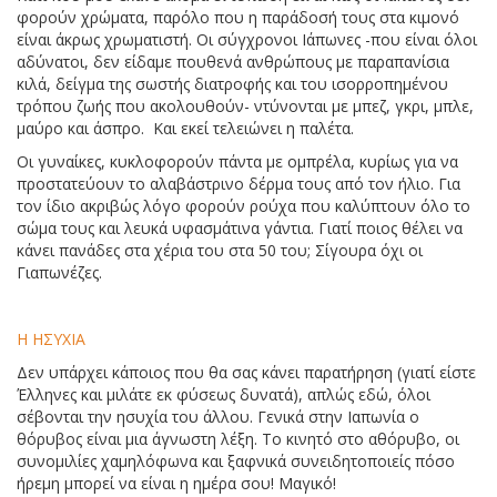
φορούν χρώματα, παρόλο που η παράδοσή τους στα κιμονό
είναι άκρως χρωματιστή. Οι σύγχρονοι Ιάπωνες -που είναι όλοι
αδύνατοι, δεν είδαμε πουθενά ανθρώπους με παραπανίσια
κιλά, δείγμα της σωστής διατροφής και του ισορροπημένου
τρόπου ζωής που ακολουθούν- ντύνονται με μπεζ, γκρι, μπλε,
μαύρο και άσπρο. Και εκεί τελειώνει η παλέτα.
Οι γυναίκες, κυκλοφορούν πάντα με ομπρέλα, κυρίως για να
προστατεύουν το αλαβάστρινο δέρμα τους από τον ήλιο. Για
τον ίδιο ακριβώς λόγο φορούν ρούχα που καλύπτουν όλο το
σώμα τους και λευκά υφασμάτινα γάντια. Γιατί ποιος θέλει να
κάνει πανάδες στα χέρια του στα 50 του; Σίγουρα όχι οι
Γιαπωνέζες.
Η ΗΣΥΧΙΑ
Δεν υπάρχει κάποιος που θα σας κάνει παρατήρηση (γιατί είστε
Έλληνες και μιλάτε εκ φύσεως δυνατά), απλώς εδώ, όλοι
σέβονται την ησυχία του άλλου. Γενικά στην Ιαπωνία ο
θόρυβος είναι μια άγνωστη λέξη. Το κινητό στο αθόρυβο, οι
συνομιλίες χαμηλόφωνα και ξαφνικά συνειδητοποιείς πόσο
ήρεμη μπορεί να είναι η ημέρα σου! Μαγικό!