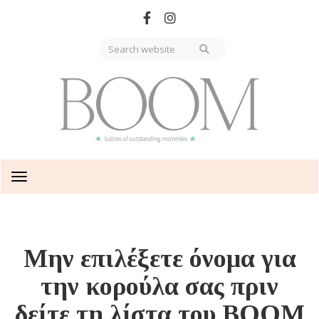
Skip
to
main
content
Toggle
navigation
Μην επιλέξετε όνομα για
την κορούλα σας πριν
δείτε τη λίστα του BOOM