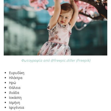
Φωτογραφία από @freepic.diller (Freepik)
Ευρυδίκη
Ηλέκτρα
Ηρώ
Θάλεια
Ιλιάδα
Ιοκάστη
Ισμήνη
Ιφιγένεια