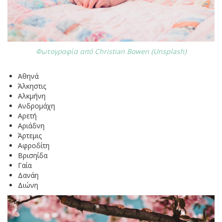
Φωτογραφία από Christian Bowen (Unsplash)
Αθηνά
Άλκηστις
Αλκμήνη
Ανδρομάχη
Αρετή
Αριάδνη
Άρτεμις
Αφροδίτη
Βρισηίδα
Γαία
Δανάη
Διώνη