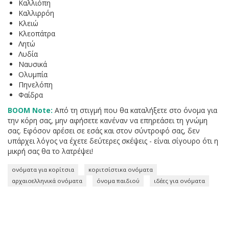
Καλλιόπη
Καλλιρρόη
Κλειώ
Κλεοπάτρα
Λητώ
Λυδία
Ναυσικά
Ολυμπία
Πηνελόπη
Φαίδρα
BOOM Note:
Από τη στιγμή που θα καταλήξετε στο όνομα για
την κόρη σας, μην αφήσετε κανέναν να επηρεάσει τη γνώμη
σας. Εφόσον αρέσει σε εσάς και στον σύντροφό σας, δεν
υπάρχει λόγος να έχετε δεύτερες σκέψεις - είναι σίγουρο ότι η
μικρή σας θα το λατρέψει!
ονόματα για κορίτσια
κοριτσίστικα ονόματα
αρχαιοελληνικά ονόματα
όνομα παιδιού
ιδέες για ονόματα