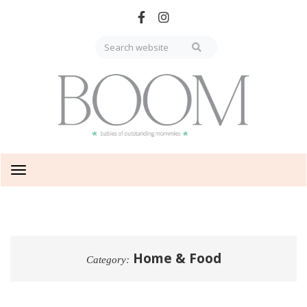
Skip
to
main
content
Toggle
navigation
Home & Food
Category: