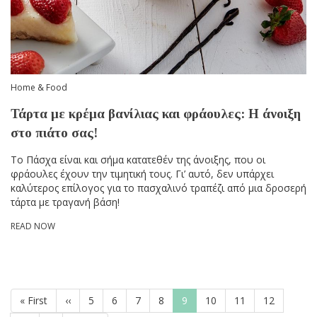
Home & Food
Τάρτα με κρέμα βανίλιας και φράουλες: Η άνοιξη
στο πιάτο σας!
Το Πάσχα είναι και σήμα κατατεθέν της άνοιξης, που οι
φράουλες έχουν την τιμητική τους. Γι’ αυτό, δεν υπάρχει
καλύτερος επίλογος για το πασχαλινό τραπέζι από μια δροσερή
τάρτα με τραγανή βάση!
READ NOW
Pagination
First
« First
Previous
‹‹
Page
5
Page
6
Page
7
Page
8
Current
9
Page
10
Page
11
Page
12
page
page
page