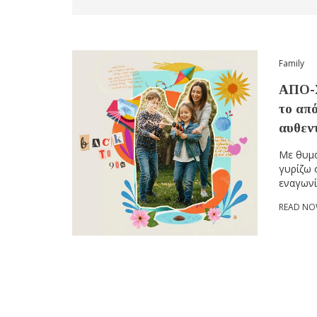
Family
ΑΠΟ-Σ
το από
αυθεντ
Mε θυμά
γυρίζω 
εναγωνί
READ N