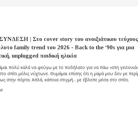
ΥΝΔΕΣΗ | Στο cover story του ανοιξιάτικου τεύχου
λυτο family trend του 2026 - Back to the ‘90s για μια
ική, unplugged παιδική ηλικία
μαι πολύ καλά να φεύγω με το ποδήλατο για να πάω «στη γειτονιά»
στο σπίτι μόλις νύχτωνε. Θυμάμαι επίσης ότι η μαμά μου δεν με περ
ως στην πόρτα. Απλά, κάποια στιγμή... με έβλεπε μέσα στο σπίτι.
OW