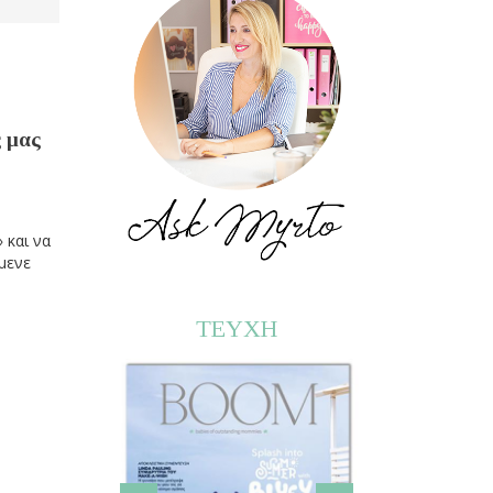
ς μας
 και να
ίμενε
ΤΕΥΧΗ