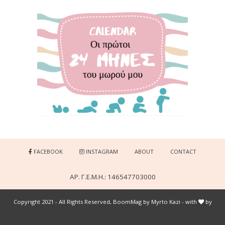
FACEBOOK
INSTAGRAM
ABOUT
CONTACT
ΑΡ. Γ.Ε.Μ.Η.: 146547703000
Copyright 2021 - All Rights Reserved, BoomMag by Myrto Kazi - with
by