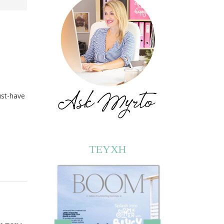
ust-have
ΤΕΥΧΗ