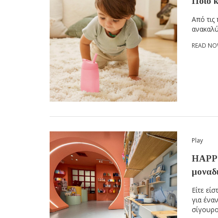
Ποιο κ
Από τις
ανακαλύ
READ N
Play
HAPPY 
μοναδι
Είτε εί
για ένα
σίγουρο