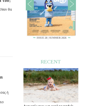
α του;
chkin θα
RECENT
αι
 σας ή
ο
πιο