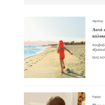
slipstop
Αυτό ε
καλοκ
Κουβαδά
αξεσουά
READ N
happy