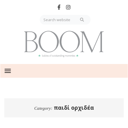
Skip
to
main
content
Toggle
navigation
παιδί ορχιδέα
Category: