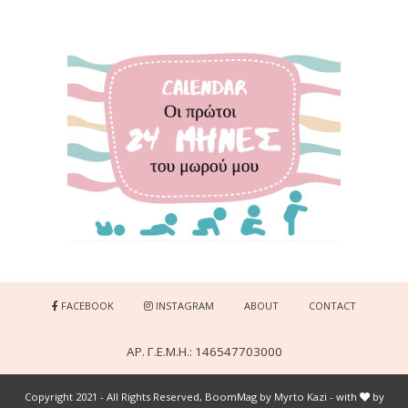
FACEBOOK
INSTAGRAM
ABOUT
CONTACT
ΑΡ. Γ.Ε.Μ.Η.: 146547703000
Copyright 2021 - All Rights Reserved, BoomMag by Myrto Kazi - with
by