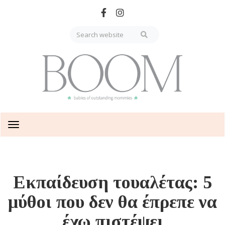
Skip
to
main
content
Toggle
navigation
Εκπαίδευση τουαλέτας: 5
μύθοι που δεν θα έπρεπε να
έχω πιστέψει