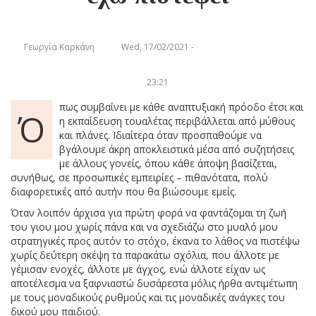
Γεωργία Καρκάνη
Wed, 17/02/2021 -
23:21
πως συμβαίνει με κάθε αναπτυξιακή πρόοδο έτσι και
Ό
η εκπαίδευση τουαλέτας περιβάλλεται από μύθους
και πλάνες. Iδιαίτερα όταν προσπαθούμε να
βγάλουμε άκρη αποκλειστικά μέσα από συζητήσεις
με άλλους γονείς, όπου κάθε άποψη βασίζεται,
συνήθως, σε προσωπικές εμπειρίες – πιθανότατα, πολύ
διαφορετικές από αυτήν που θα βιώσουμε εμείς.
Όταν λοιπόν άρχισα για πρώτη φορά να φαντάζομαι τη ζωή
του γιου μου χωρίς πάνα και να σχεδιάζω στο μυαλό μου
στρατηγικές προς αυτόν το στόχο, έκανα το λάθος να πιστέψω
χωρίς δεύτερη σκέψη τα παρακάτω σχόλια, που άλλοτε με
γέμισαν ενοχές, άλλοτε με άγχος, ενώ άλλοτε είχαν ως
αποτέλεσμα να ξαφνιαστώ δυσάρεστα μόλις ήρθα αντιμέτωπη
με τους μοναδικούς ρυθμούς και τις μοναδικές ανάγκες του
δικού μου παιδιού.