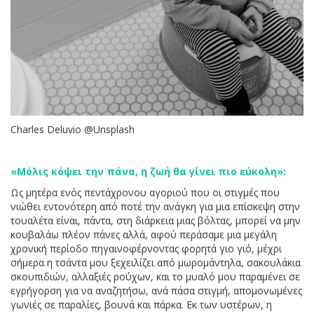
Charles Deluvio @Unsplash
«Μόλις κόψει την πάνα, η ζωή θα γίνει πιο εύκολη»:
Ως μητέρα ενός πεντάχρονου αγοριού που οι στιγμές που
νιώθει εντονότερη από ποτέ την ανάγκη για μια επίσκεψη στην
τουαλέτα είναι, πάντα, στη διάρκεια μιας βόλτας, μπορεί να μην
κουβαλάω πλέον πάνες αλλά, αφού περάσαμε μια μεγάλη
χρονική περίοδο πηγαινοφέρνοντας φορητά γιο γιό, μέχρι
σήμερα η τσάντα μου ξεχειλίζει από μωρομάντηλα, σακουλάκια
σκουπιδιών, αλλαξιές ρούχων, και το μυαλό μου παραμένει σε
εγρήγορση για να αναζητήσω, ανά πάσα στιγμή, απομονωμένες
γωνιές σε παραλίες, βουνά και πάρκα. Εκ των υστέρων, η