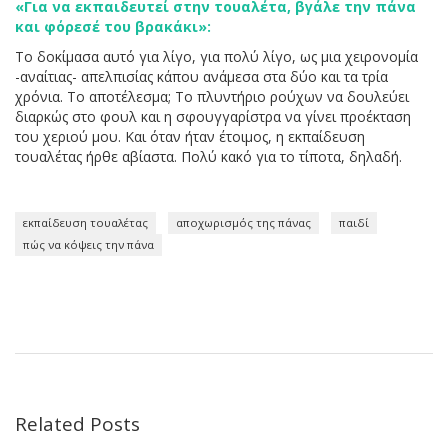
«Για να εκπαιδευτεί στην τουαλέτα, βγάλε την πάνα
και φόρεσέ του βρακάκι»:
Το δοκίμασα αυτό για λίγο, για πολύ λίγο, ως μια χειρονομία
-αναίτιας- απελπισίας κάπου ανάμεσα στα δύο και τα τρία
χρόνια. Το αποτέλεσμα; Το πλυντήριο ρούχων να δουλεύει
διαρκώς στο φουλ και η σφουγγαρίστρα να γίνει προέκταση
του χεριού μου. Και όταν ήταν έτοιμος, η εκπαίδευση
τουαλέτας ήρθε αβίαστα. Πολύ κακό για το τίποτα, δηλαδή.
εκπαίδευση τουαλέτας
αποχωρισμός της πάνας
παιδί
πώς να κόψεις την πάνα
Related Posts