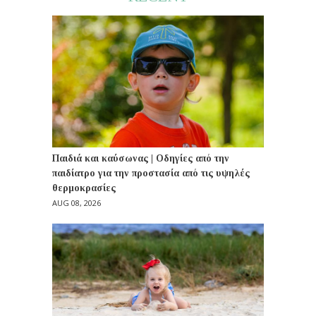
Παιδιά και καύσωνας | Οδηγίες από την
παιδίατρο για την προστασία από τις υψηλές
θερμοκρασίες
AUG 08, 2026