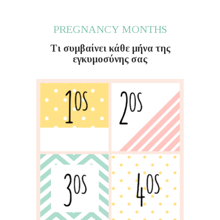
PREGNANCY MONTHS
Τι συμβαίνει κάθε μήνα της
εγκυμοσύνης σας