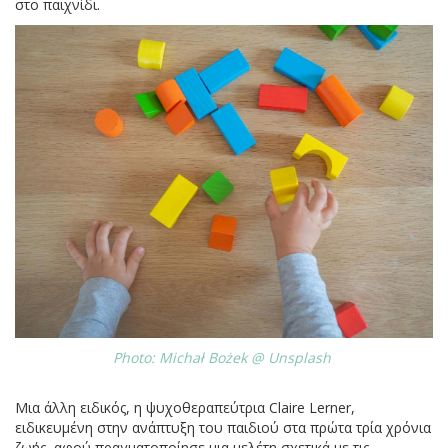
στο παιχνίδι.
Photo: Michał Bożek @ Unsplash
Μια άλλη ειδικός, η ψυχοθεραπεύτρια Claire Lerner,
ειδικευμένη στην ανάπτυξη του παιδιού στα πρώτα τρία χρόνια
ζωής, αφού πραγματοποίησε μια μελέτη σχετικά με τις