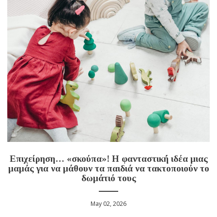
Επιχείρηση… «σκούπα»! Η φανταστική ιδέα μιας
μαμάς για να μάθουν τα παιδιά να τακτοποιούν το
δωμάτιό τους
May 02, 2026