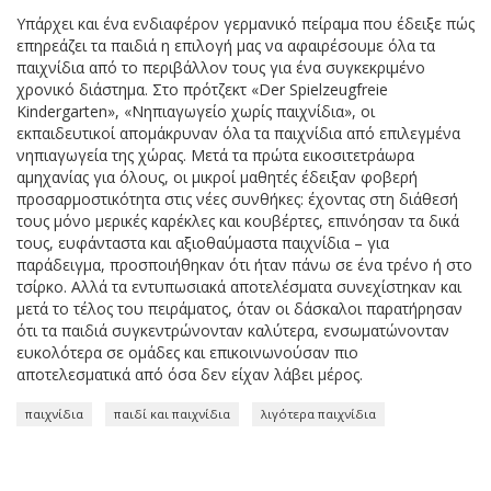
Υπάρχει και ένα ενδιαφέρον γερμανικό πείραμα που έδειξε πώς
επηρεάζει τα παιδιά η επιλογή μας να αφαιρέσουμε όλα τα
παιχνίδια από το περιβάλλον τους για ένα συγκεκριμένο
χρονικό διάστημα. Στο πρότζεκτ «Der Spielzeugfreie
Kindergarten», «Νηπιαγωγείο χωρίς παιχνίδια», οι
εκπαιδευτικοί απομάκρυναν όλα τα παιχνίδια από επιλεγμένα
νηπιαγωγεία της χώρας. Μετά τα πρώτα εικοσιτετράωρα
αμηχανίας για όλους, οι μικροί μαθητές έδειξαν φοβερή
προσαρμοστικότητα στις νέες συνθήκες: έχοντας στη διάθεσή
τους μόνο μερικές καρέκλες και κουβέρτες, επινόησαν τα δικά
τους, ευφάνταστα και αξιοθαύμαστα παιχνίδια – για
παράδειγμα, προσποιήθηκαν ότι ήταν πάνω σε ένα τρένο ή στο
τσίρκο. Αλλά τα εντυπωσιακά αποτελέσματα συνεχίστηκαν και
μετά το τέλος του πειράματος, όταν οι δάσκαλοι παρατήρησαν
ότι τα παιδιά συγκεντρώνονταν καλύτερα, ενσωματώνονταν
ευκολότερα σε ομάδες και επικοινωνούσαν πιο
αποτελεσματικά από όσα δεν είχαν λάβει μέρος.
παιχνίδια
παιδί και παιχνίδια
λιγότερα παιχνίδια