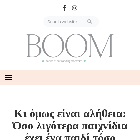
Skip
to
main
content
Toggle
navigation
Κι όμως είναι αλήθεια:
Όσο λιγότερα παιχνίδια
έχει ένα παιδί τόσο