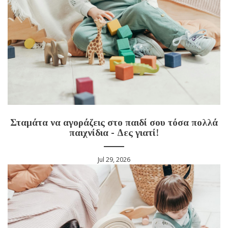
Σταμάτα να αγοράζεις στο παιδί σου τόσα πολλά
παιχνίδια - Δες γιατί!
Jul 29, 2026