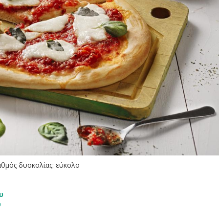
Βαθμός δυσκολίας: εύκολο
υ
υ