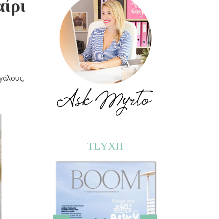
αίρι
εγάλους,
ΤΕΥΧΗ