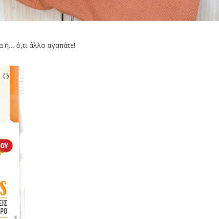
α ή… ό,τι άλλο αγαπάτε!