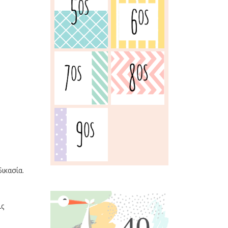
ικασία.
ις