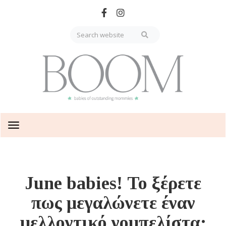
Skip
to
main
content
Toggle
navigation
June babies! Το ξέρετε
πως μεγαλώνετε έναν
μελλοντικό νομπελίστα;