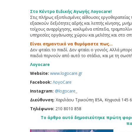
Στο Κέντρο Ειδικής Αγωγής Λογοcare!
Στις πλήρως εξοπλισμένες αίθουσες εργοθεραπείας τ
εξασκούν δεξιότητες αδρής και λεπτής κίνησης, μνή
τοίχους αναρρίχησης, κεκλιμένα επίπεδα, τραμπολίν
υπηρεσίες οργάνωσης χώρου και μελέτης και στο σπί
Είναι σημαντικό να θυμόμαστε πως…
Δεν φταίει το παιδί. Δεν φταίει ο γονιός. Αλλά μπο
παιδιά περνούν από αυτό το στάδιο, και με τη σωστ
Λογοcare
Website:
www.logocare.gr
Facebook:
ΛογοCare
Instagram:
@logocare_
Διεύθυνση:
Χαριλάου Τρικούπη 85Α, Κηφισιά 145 
Tηλέφωνο:
210 8010 858
Το άρθρο αυτό δημοσιεύτηκε πρώτη φορά
πα