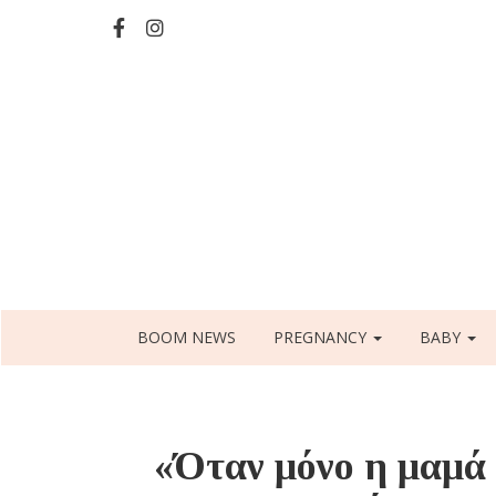
Skip
to
main
content
Main
BOOM NEWS
PREGNANCY
BABY
navigation
«Όταν μόνο η μαμά κ