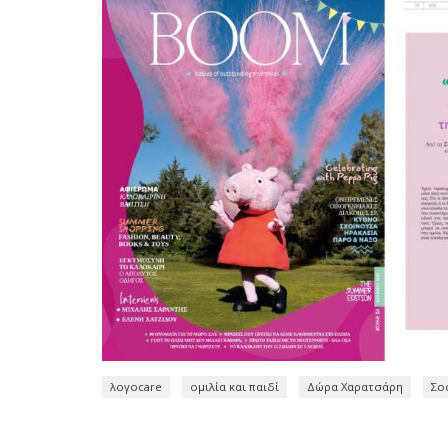
λογοcare
ομιλία και παιδί
Δώρα Χαρατσάρη
Σο