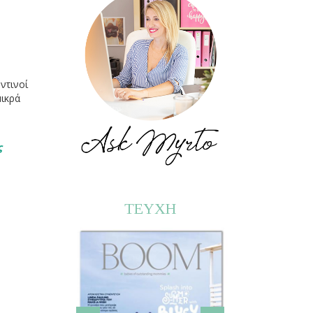
οντινοί
μικρά
ς
ΤΕΥΧΗ