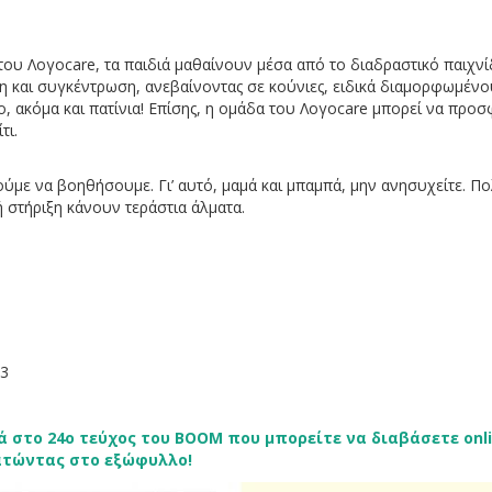
ου Λογοcare, τα παιδιά μαθαίνουν μέσα από το διαδραστικό παιχνίδ
μη και συγκέντρωση, ανεβαίνοντας σε κούνιες, ειδικά διαμορφωμένο
ο, ακόμα και πατίνια! Επίσης, η ομάδα του Λογοcare μπορεί να προσ
τι.
ρούμε να βοηθήσουμε. Γι’ αυτό, μαμά και μπαμπά, μην ανησυχείτε. Π
ή στήριξη κάνουν τεράστια άλματα.
63
 στο 24ο τεύχος του BOOM που μπορείτε να διαβάσετε onl
τώντας στο εξώφυλλο!