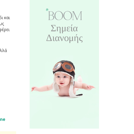
ι και
υς
φέρει
ολλά
ine