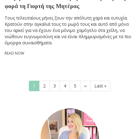
φορά τη Γιορτή της Μητέρας
Τους τελευταίους μήνες ζουν την απόλυτη χαρά και ευτυχία.
Κρατούν στην αγκαλιά τους το μωρό τους και αυτό από μόνο
του αρκεί για να έχουν ένα μόνιμο χαμόγελο στα χείλη, να
νιώθουν ευγνωμοσύνη και να είναι πλημμυρισμένες με τα πιο
όμορφα συναισθήματα.
READ NOW
Pagination
Current
1
Page
2
Page
3
Page
4
Page
5
Next
››
Last
Last »
page
page
page