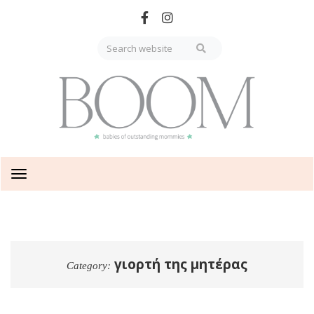
Skip
to
main
content
Toggle
navigation
γιορτή της μητέρας
Category: