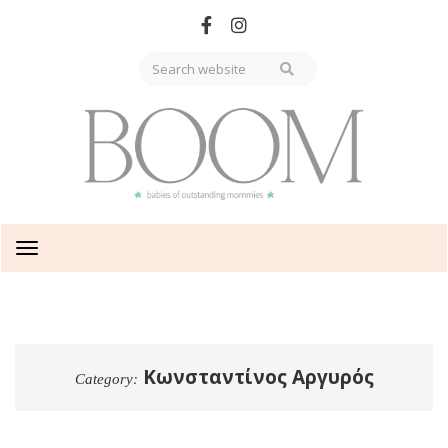
Skip
to
main
content
Toggle
navigation
Κωνσταντίνος Αργυρός
Category: