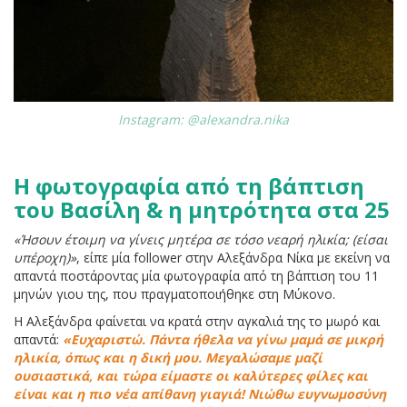
Instagram: @alexandra.nika
Η φωτογραφία από τη βάπτιση
του Βασίλη & η μητρότητα στα 25
«Ήσουν έτοιμη να γίνεις μητέρα σε τόσο νεαρή ηλικία; (είσαι
υπέροχη)»
, είπε μία follower στην Αλεξάνδρα Νίκα με εκείνη να
απαντά ποστάροντας μία φωτογραφία από τη βάπτιση του 11
μηνών γιου της, που πραγματοποιήθηκε στη Μύκονο.
Η Αλεξάνδρα φαίνεται να κρατά στην αγκαλιά της το μωρό και
απαντά:
«Ευχαριστώ. Πάντα ήθελα να γίνω μαμά σε μικρή
ηλικία, όπως και η δική μου. Μεγαλώσαμε μαζί
ουσιαστικά, και τώρα είμαστε οι καλύτερες φίλες και
είναι και η πιο νέα απίθανη γιαγιά! Νιώθω ευγνωμοσύνη