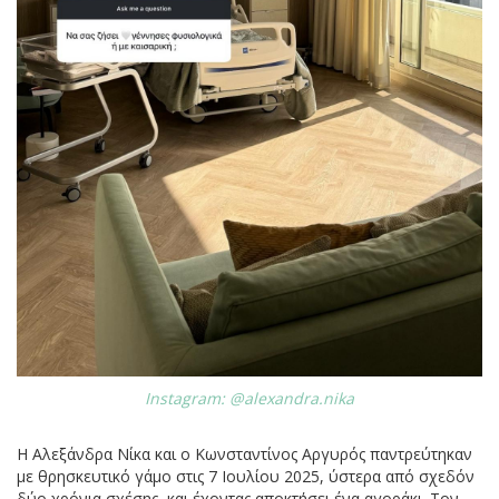
Instagram: @alexandra.nika
Η Αλεξάνδρα Νίκα και ο Κωνσταντίνος Αργυρός παντρεύτηκαν
με θρησκευτικό γάμο στις 7 Ιουλίου 2025, ύστερα από σχεδόν
δύο χρόνια σχέσης, και έχοντας αποκτήσει ένα αγοράκι. Τον