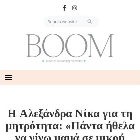
Skip
to
main
content
Toggle
navigation
Η Αλεξάνδρα Νίκα για τη
μητρότητα: «Πάντα ήθελα
να γίνω μαμά σε μικρή