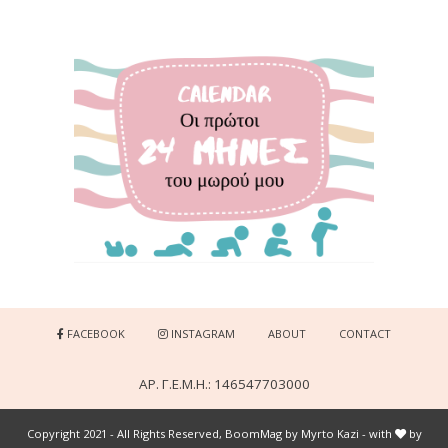
FACEBOOK
INSTAGRAM
ABOUT
CONTACT
ΑΡ. Γ.Ε.Μ.Η.: 146547703000
Copyright 2021 - All Rights Reserved, BoomMag by Myrto Kazi - with
by