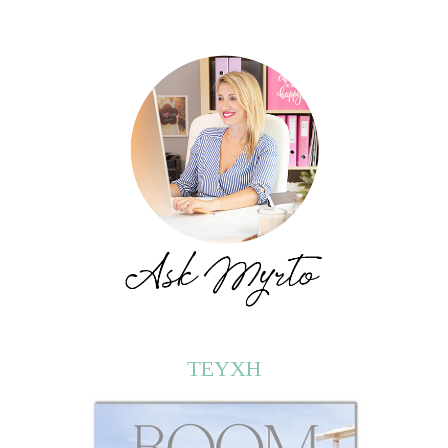
page
page
ΤΕΥΧΗ