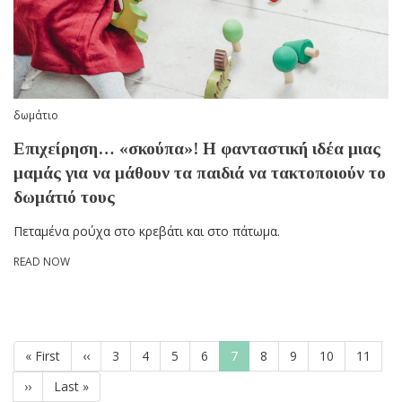
δωμάτιο
Επιχείρηση… «σκούπα»! Η φανταστική ιδέα μιας
μαμάς για να μάθουν τα παιδιά να τακτοποιούν το
δωμάτιό τους
Πεταμένα ρούχα στο κρεβάτι και στο πάτωμα.
READ NOW
Pagination
First
« First
Previous
‹‹
Page
3
Page
4
Page
5
Page
6
Current
7
Page
8
Page
9
Page
10
Page
11
page
page
page
Next
››
Last
Last »