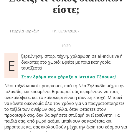
είστε;
Γεωργία Καρκάνη
Fri, 03/07/2026 -
10:20
ξερεύνηση, σπορ, τέχνη, χαλάρωση σε all-inclusive ή
Ε
διακοπές στο χωριό; Βρείτε με ποια κατηγορία
ταυτίζεστε!
Στον δρόμο που χάραξε ο Ιντιάνα Τζόουνς!
Νέοι ταξιδιωτικοί προορισμοί, από τη Νέα Ζηλανδία μέχρι την
Ισλανδία, και κρυμμένοι θησαυροί σάς περιμένουν να τους
ανακαλύψετε, και το καλοκαίρι είναι η ιδανική εποχή. Μπορεί
να κάνετε οικονομία όλο τον χρόνο για να πραγματοποιήσετε
το ταξίδι των ονείρων σας, αλλά, όταν φτάσετε στον
προορισμό σας, δεν θα αφήσετε σπιθαμή ανεξερεύνητη. Τα
παιδιά σας, από μωρά ακόμα, μπαίνουν σε καρότσια και
μάρσιπους και σας ακολουθούν μέχρι την άκρη του κόσμου για