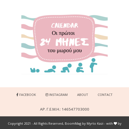
FACEBOOK
INSTAGRAM
ABOUT
CONTACT
ΑΡ. Γ.Ε.Μ.Η.: 146547703000
Copyright 2021 - All Rights Reserved, BoomMag by Myrto Kazi - with
by