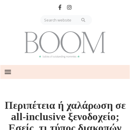
Skip
to
main
content
Toggle
navigation
Περιπέτεια ή χαλάρωση σε
all-inclusive ξενοδοχείο;
Εσείς, τι τύπος διακοπών