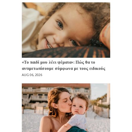
«Το παιδί μου λέει ψέματα»: Πώς θα το
αντιμετωπίσουμε σύμφωνα με τους ειδικούς
AUG 06, 2026