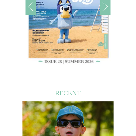
RECENT