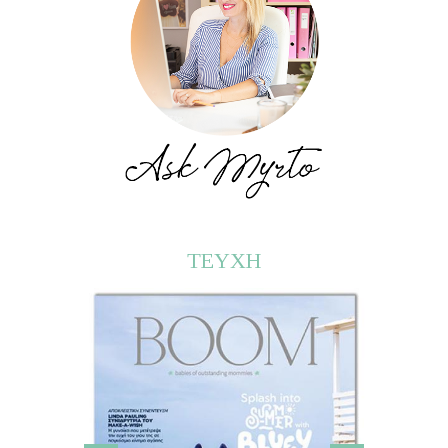
ΤΕΥΧΗ