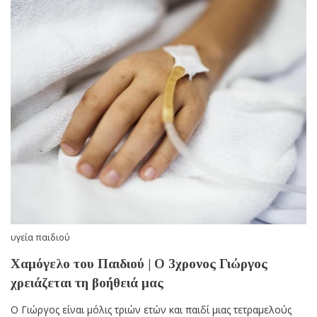
υγεία παιδιού
Χαμόγελο του Παιδιού | Ο 3χρονος Γιώργος
χρειάζεται τη βοήθειά μας
Ο Γιώργος είναι μόλις τριών ετών και παιδί μιας τετραμελούς