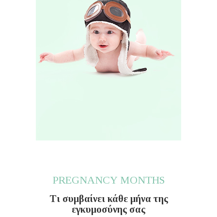
PREGNANCY MONTHS
Τι συμβαίνει κάθε μήνα της
εγκυμοσύνης σας