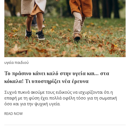
υγεία παιδιού
Το πράσινο κάνει καλό στην υγεία και... στα
κόκαλα! Τι υποστηρίζει νέα έρευνα
Συχνά πυκνά ακούμε τους ειδικούς να ισχυρίζονται ότι η
επαφή με τη φύση έχει πολλά οφέλη τόσο για τη σωματική
όσο και για την ψυχική υγεία.
READ NOW