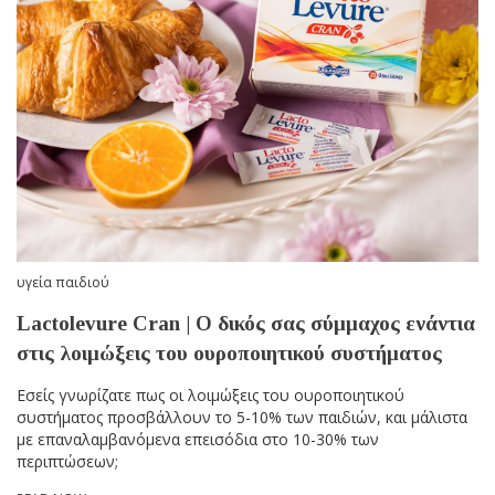
υγεία παιδιού
Lactolevure Cran | O δικός σας σύμμαχος ενάντια
στις λοιμώξεις του ουροποιητικού συστήματος
Εσείς γνωρίζατε πως οι λοιμώξεις του ουροποιητικού
συστήματος προσβάλλουν το 5-10% των παιδιών, και μάλιστα
με επαναλαμβανόμενα επεισόδια στο 10-30% των
περιπτώσεων;