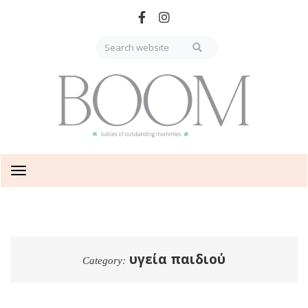
Skip
to
main
content
Toggle
navigation
υγεία παιδιού
Category: