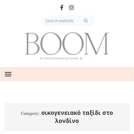
Skip
to
main
content
Toggle
navigation
οικογενειακό ταξίδι στο
Category:
λονδίνο