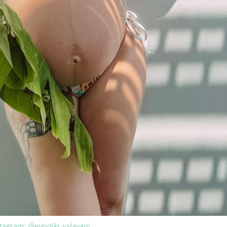
tagram: @evridiki_valavani