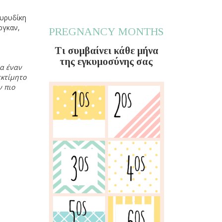
Ευρυδίκη
ργκαν,
PREGNANCY MONTHS
Τι συμβαίνει κάθε μήνα
της εγκυμοσύνης σας
ια έναν
εκτίμητο
ν πιο