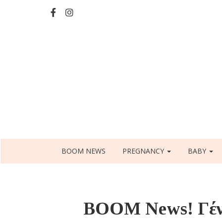
Skip
to
main
content
Main
BOOM NEWS
PREGNANCY
BABY
navigation
BOOM News! Γέν