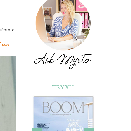
ιέστατο
 ήταν
ΤΕΥΧΗ