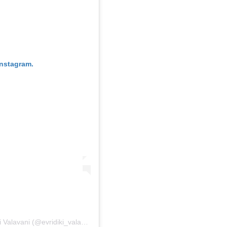
Instagram.
lavani (@evridiki_valavani)