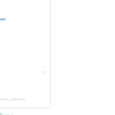
ram
ridiki_valavani)