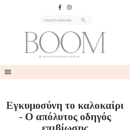
Skip
to
main
content
Toggle
navigation
Εγκυμοσύνη το καλοκαίρι
- Ο απόλυτος οδηγός
επιβίωσης