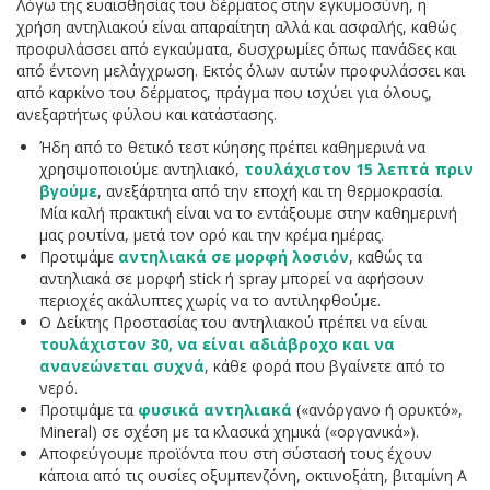
Λόγω της ευαισθησίας του δέρματος στην εγκυμοσύνη, η
χρήση αντηλιακού είναι απαραίτητη αλλά και ασφαλής, καθώς
προφυλάσσει από εγκαύματα, δυσχρωμίες όπως πανάδες και
από έντονη μελάγχρωση. Εκτός όλων αυτών προφυλάσσει και
από καρκίνο του δέρματος, πράγμα που ισχύει για όλους,
ανεξαρτήτως φύλου και κατάστασης.
Ήδη από το θετικό τεστ κύησης πρέπει καθημερινά να
χρησιμοποιούμε αντηλιακό,
τουλάχιστον 15 λεπτά πριν
βγούμε
, ανεξάρτητα από την εποχή και τη θερμοκρασία.
Μία καλή πρακτική είναι να το εντάξουμε στην καθημερινή
μας ρουτίνα, μετά τον ορό και την κρέμα ημέρας.
Προτιμάμε
αντηλιακά σε μορφή λοσιόν
, καθώς τα
αντηλιακά σε μορφή stick ή spray μπορεί να αφήσουν
περιοχές ακάλυπτες χωρίς να το αντιληφθούμε.
Ο Δείκτης Προστασίας του αντηλιακού πρέπει να είναι
τουλάχιστον 30, να είναι αδιάβροχο και να
ανανεώνεται συχνά
, κάθε φορά που βγαίνετε από το
νερό.
Προτιμάμε τα
φυσικά αντηλιακά
(«ανόργανο ή ορυκτό»,
Mineral) σε σχέση με τα κλασικά χημικά («οργανικά»).
Αποφεύγουμε προϊόντα που στη σύστασή τους έχουν
κάποια από τις ουσίες οξυμπενζόνη, οκτινοξάτη, βιταμίνη Α