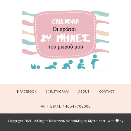
FACEBOOK
INSTAGRAM
ABOUT
CONTACT
ΑΡ. Γ.Ε.Μ.Η.: 146547703000
Copyright 2021 - All Rights Reserved, BoomMag by Myrto Kazi - with
by