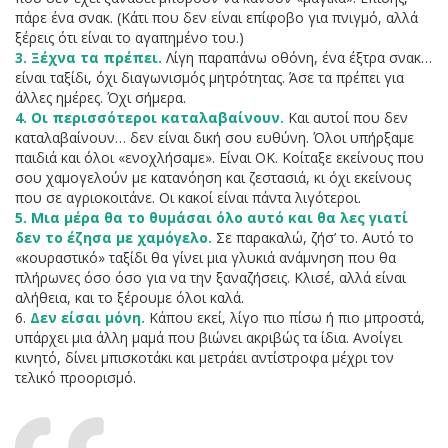
πάρε ένα σνακ. (Κάτι που δεν είναι επίφοβο για πνιγμό, αλλά
ξέρεις ότι είναι το αγαπημένο του.)
3. Ξέχνα τα πρέπει.
Λίγη παραπάνω οθόνη, ένα έξτρα σνακ…
είναι ταξίδι, όχι διαγωνισμός μητρότητας. Άσε τα πρέπει για
άλλες ημέρες. Όχι σήμερα.
4. Οι περισσότεροι καταλαβαίνουν.
Και αυτοί που δεν
καταλαβαίνουν… δεν είναι δική σου ευθύνη. Όλοι υπήρξαμε
παιδιά και όλοι «ενοχλήσαμε». Είναι ΟΚ. Κοίταξε εκείνους που
σου χαμογελούν με κατανόηση και ζεστασιά, κι όχι εκείνους
που σε αγριοκοιτάνε. Οι κακοί είναι πάντα λιγότεροι.
5. Μια μέρα θα το θυμάσαι όλο αυτό και θα λες γιατί
δεν το έζησα με χαμόγελο.
Σε παρακαλώ, ζήσ’ το. Αυτό το
«κουραστικό» ταξίδι θα γίνει μια γλυκιά ανάμνηση που θα
πλήρωνες όσο όσο για να την ξαναζήσεις. Κλισέ, αλλά είναι
αλήθεια, και το ξέρουμε όλοι καλά.
6.
Δεν είσαι μόνη.
Κάπου εκεί, λίγο πιο πίσω ή πιο μπροστά,
υπάρχει μια άλλη μαμά που βιώνει ακριβώς τα ίδια. Ανοίγει
κινητό, δίνει μπισκοτάκι και μετράει αντίστροφα μέχρι τον
τελικό προορισμό.