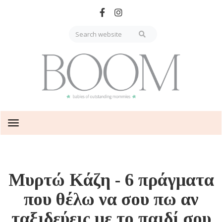
Skip
to
main
content
Toggle
navigation
Μυρτώ Κάζη - 6 πράγματα
που θέλω να σου πω αν
ταξιδεύεις με το παιδί σου