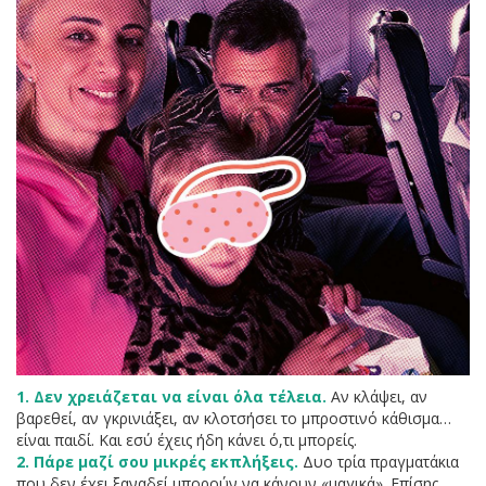
1.
Δεν χρειάζεται να είναι όλα τέλεια.
Αν κλάψει, αν
βαρεθεί, αν γκρινιάξει, αν κλοτσήσει το μπροστινό κάθισμα…
είναι παιδί. Και εσύ έχεις ήδη κάνει ό,τι μπορείς.
2. Πάρε μαζί σου μικρές εκπλήξεις.
Δυο τρία πραγματάκια
που δεν έχει ξαναδεί μπορούν να κάνουν «μαγικά». Επίσης,