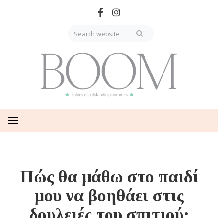
Skip
to
main
content
Toggle
navigation
Πώς θα μάθω στο παιδί
μου να βοηθάει στις
δουλειές του σπιτιού;