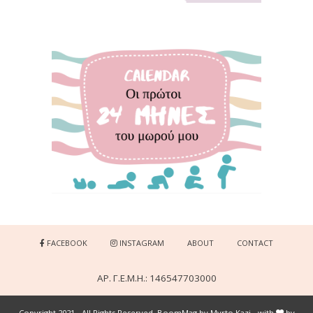
FACEBOOK
INSTAGRAM
ABOUT
CONTACT
ΑΡ. Γ.Ε.Μ.Η.: 146547703000
Copyright 2021 - All Rights Reserved, BoomMag by Myrto Kazi - with
by