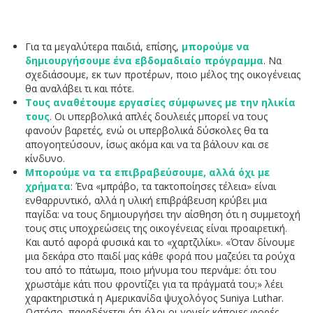
Για τα μεγαλύτερα παιδιά, επίσης,
μπορούμε να
δημιουργήσουμε ένα εβδομαδιαίο πρόγραμμα
. Να
σχεδιάσουμε, εκ των προτέρων, ποιο μέλος της οικογένειας
θα αναλάβει τι και πότε.
Τους αναθέτουμε εργασίες σύμφωνες με την ηλικία
τους
. Οι υπερβολικά απλές δουλειές μπορεί να τους
φανούν βαρετές, ενώ οι υπερβολικά δύσκολες θα τα
απογοητεύσουν, ίσως ακόμα και να τα βάλουν και σε
κίνδυνο.
Μπορούμε να τα επιβραβεύσουμε, αλλά όχι με
χρήματα
: Ένα «μπράβο, τα τακτοποίησες τέλεια» είναι
ενθαρρυντικό, αλλά η υλική επιβράβευση κρύβει μια
παγίδα: να τους δημιουργήσει την αίσθηση ότι η συμμετοχή
τους στις υποχρεώσεις της οικογένειας είναι προαιρετική.
Και αυτό αφορά φυσικά και το «χαρτζιλίκι». «Όταν δίνουμε
μια δεκάρα στο παιδί μας κάθε φορά που μαζεύει τα ρούχα
του από το πάτωμα, ποιο μήνυμα του περνάμε: ότι του
χρωστάμε κάτι που φροντίζει για τα πράγματά του;» λέει
χαρακτηριστικά η Αμερικανίδα ψυχολόγος Suniya Luthar.
Ωστόσο, παραδέχεται ότι όλοι οι γονείς κάποιες φορές,