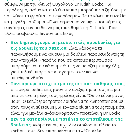
σύμφωνα με την κλινική ψυχολόγο Dr Judith Locke. Για
παράδειγμα, ακόμα και από ένα νήπιο μπορούμε να ζητήσουμε
να πλύνει τα φρούτα που αγοράσαμε – θα το κάνει με ευκολία
και μεγάλη προθυμία. «Είναι σημαντικό να μην υποτιμάμε τις
ικανότητες των παιδιών» μας υπενθυμίζει η Dr Locke. Ποιες
άλλες συμβουλές δίνουν οι ειδικοί;
Δεν δημιουργούμε μη ρεαλιστικές προσδοκίες για
τις δουλειές του σπιτιού
: Είναι λάθος να τα
παρακινήσουμε να κάνουν μια δουλειά παρουσιάζοντάς τη
σαν «παιχνίδι» (παρόλο που σε κάποιες περιπτώσεις
μπορούμε να την κάνουμε όντως να μοιάζει με παιχνίδι),
γιατί τελικά μπορεί να απογοητευτούν και να
αποθαρρυνθούν.
Ποντάρουμε στο χτίσιμο της αυτοπεποίθησής τους
:
«Τα μικρά παιδιά επιζητούν την ανεξαρτησία τους και μια
από τις αγαπημένες τους φράσεις είναι: “Θα το κάνω μόνος
μου!”. Ο καλύτερος τρόπος λοιπόν να τα κινητοποιήσουμε
όταν τους αναθέτουμε μια εργασία είναι να τους πούμε ότι
είναι “για μεγάλα αγόρια/κορίτσια”» προτείνει η Dr Locke.
Δεν τα κατακρίνουμε ποτέ για το αποτέλεσμα της
δουλειάς
: Ακόμα και αν, π.χ., δεν στρώσουν τέλεια το
κρεβάτι τους, δεν επισημαίνουμε τα λάθη αλλά