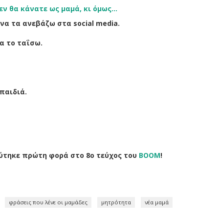
ν θα κάνατε ως μαμά, κι όμως...
να τα ανεβάζω στα social media.
να το ταΐσω.
παιδιά.
ύτηκε πρώτη φορά στο 8ο τεύχος του
BOOM
!
φράσεις που λένε οι μαμάδες
μητρότητα
νέα μαμά