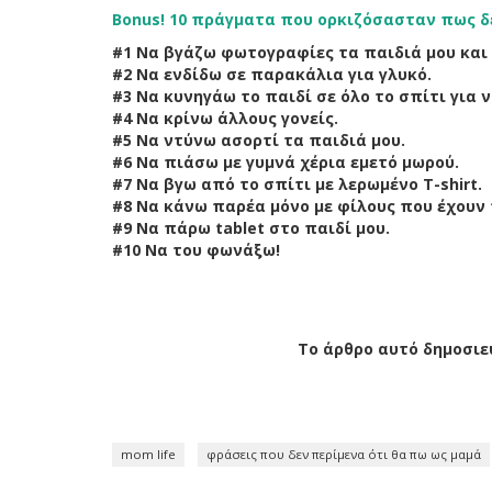
Bonus! 10 πράγματα που ορκιζόσασταν πως δε
#1 Να βγάζω φωτογραφίες τα παιδιά μου και 
#2 Να ενδίδω σε παρακάλια για γλυκό.
#3 Να κυνηγάω το παιδί σε όλο το σπίτι για 
#4 Να κρίνω άλλους γονείς.
#5 Να ντύνω ασορτί τα παιδιά μου.
#6 Να πιάσω με γυμνά χέρια εμετό μωρού.
#7 Να βγω από το σπίτι με λερωμένο T-shirt.
#8 Να κάνω παρέα μόνο με φίλους που έχουν 
#9 Να πάρω tablet στο παιδί μου.
#10 Να του φωνάξω!
Το άρθρο αυτό δημοσιε
mom life
φράσεις που δεν περίμενα ότι θα πω ως μαμά