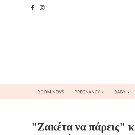
Skip
to
main
content
Main
BOOM NEWS
PREGNANCY
BABY
navigation
"Ζακέτα να πάρεις" κι