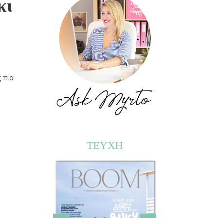
κι
ς πιο
ΤΕΥΧΗ