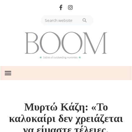
Skip
to
main
content
Toggle
navigation
Μυρτώ Κάζη: «Το
καλοκαίρι δεν χρειάζεται
να είμαστε τέλειες.