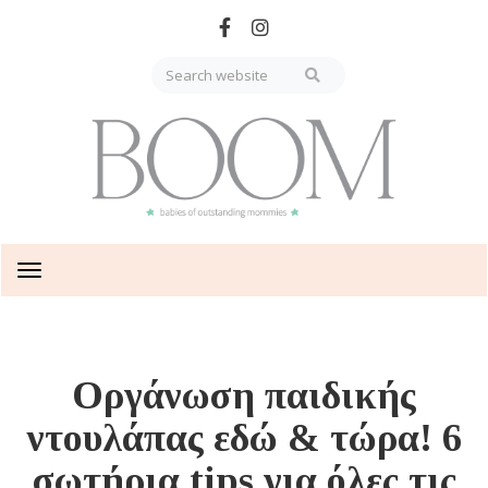
Skip
to
main
content
Toggle
navigation
Οργάνωση παιδικής
ντουλάπας εδώ & τώρα! 6
σωτήρια tips για όλες τις