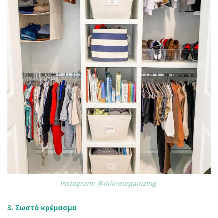
Instagram: @inlineorganizing
3. Σωστό κρέμασμα