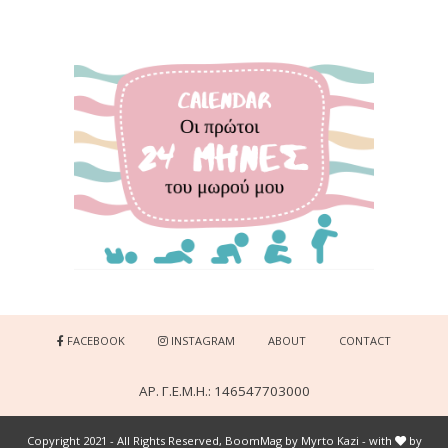
FACEBOOK
INSTAGRAM
ABOUT
CONTACT
ΑΡ. Γ.Ε.Μ.Η.: 146547703000
Copyright 2021 - All Rights Reserved, BoomMag by Myrto Kazi - with
by