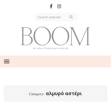
Skip
to
main
content
Toggle
navigation
αλμυρό αστέρι
Category: