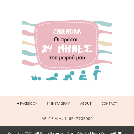
FACEBOOK
INSTAGRAM
ABOUT
CONTACT
ΑΡ. Γ.Ε.Μ.Η.: 146547703000
Copyright 2021 - All Rights Reserved, BoomMag by Myrto Kazi - with
by