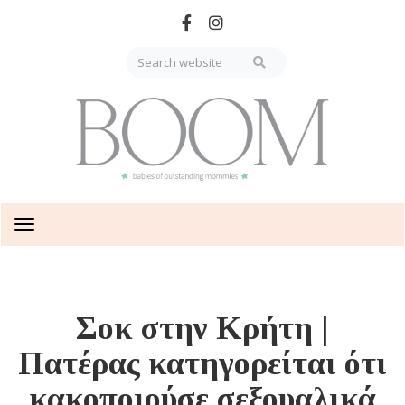
Skip
to
main
content
Toggle
navigation
Σοκ στην Κρήτη |
Πατέρας κατηγορείται ότι
κακοποιούσε σεξουαλικά