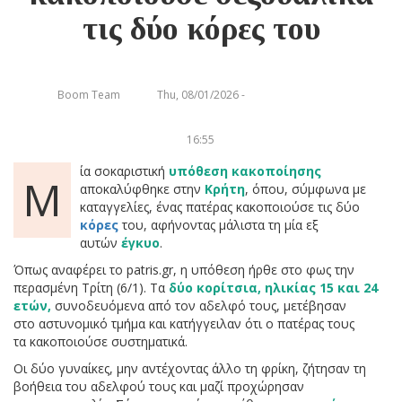
τις δύο κόρες του
Boom Team
Thu, 08/01/2026 -
16:55
ία σοκαριστική
υπόθεση κακοποίησης
Μ
αποκαλύφθηκε στην
Κρήτη
, όπου, σύμφωνα με
καταγγελίες, ένας πατέρας κακοποιούσε τις δύο
κόρες
του, αφήνοντας μάλιστα τη μία εξ
αυτών
έγκυο
.
Όπως αναφέρει το patris.gr, η υπόθεση ήρθε στο φως την
περασμένη Τρίτη (6/1). Τα
δύο κορίτσια, ηλικίας 15 και 24
ετών,
συνοδευόμενα από τον αδελφό τους, μετέβησαν
στο αστυνομικό τμήμα και κατήγγειλαν ότι ο πατέρας τους
τα κακοποιούσε συστηματικά.
Οι δύο γυναίκες, μην αντέχοντας άλλο τη φρίκη, ζήτησαν τη
βοήθεια του αδελφού τους και μαζί προχώρησαν