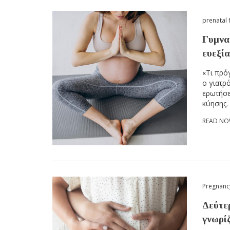
prenatal 
Γυμνασ
ευεξί
«Τι πρό
ο γιατρ
ερωτήσε
κύησης.
READ N
Pregnanc
Δεύτε
γνωρί