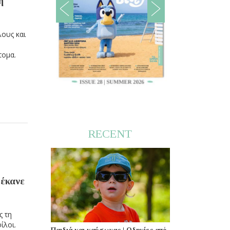
η
λους και
τομα.
RECENT
 έκανε
ς τη
ίλοι.