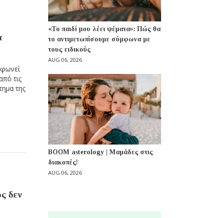
«Το παιδί μου λέει ψέματα»: Πώς θα
α
το αντιμετωπίσουμε σύμφωνα με
τους ειδικούς
AUG 06, 2026
μφωνεί
από τις
τημα της
BOOM asterology | Μαμάδες στις
διακοπές!
AUG 06, 2026
ως δεν