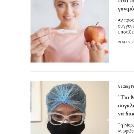
«Να π
γονιμ
Αν προσ
συγγενε
υποτίθε
READ N
Getting P
"Για 
συγκλ
να δα
Τη Μαρι
γνωρίζε