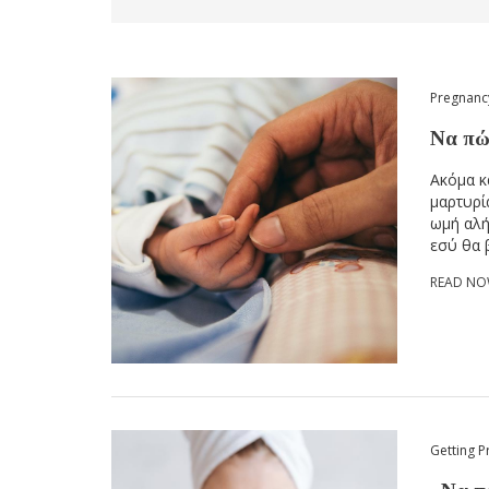
Pregnanc
Να πώς
Ακόμα κ
μαρτυρί
ωμή αλή
εσύ θα 
READ N
Getting P