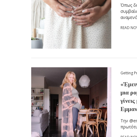
Όπως δε
συμβαίν
αναμενό
READ N
Getting P
«Έμειν
μια ρο
γίνεις
Εμμαν
Την @em
πρωτότυπ