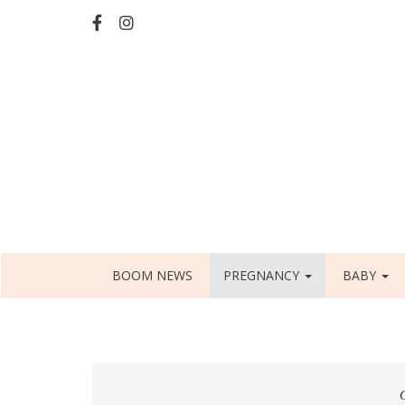
Skip
to
main
content
Main
BOOM NEWS
PREGNANCY
BABY
navigation