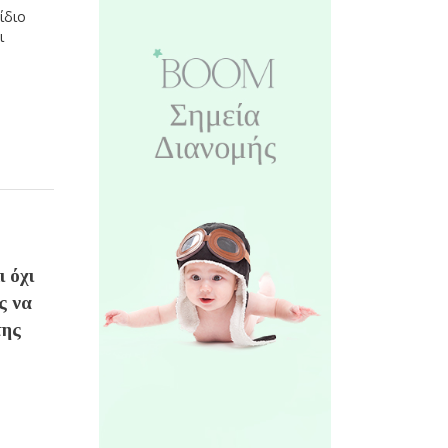
ίδιο
ι
 όχι
ς να
της