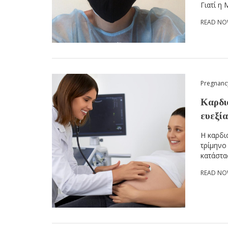
Γιατί η 
READ N
Pregnanc
Καρδι
ευεξία
Η καρδι
τρίμηνο
κατάστα
READ N