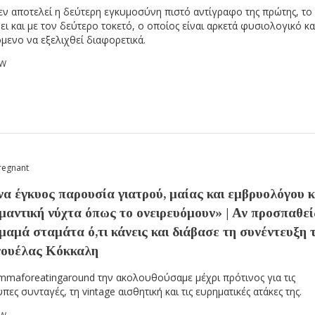
ν αποτελεί η δεύτερη εγκυμοσύνη πιστό αντίγραφο της πρώτης, το 
ει και με τον δεύτερο τοκετό, ο οποίος είναι αρκετά φυσιολογικό κα
μενο να εξελιχθεί διαφορετικά.
OW
regnant
α έγκυος παρουσία γιατρού, μαίας και εμβρυολόγου κι
μαντική νύχτα όπως το ονειρευόμουν» | Αν προσπαθεί
 μαμά σταμάτα ό,τι κάνεις και διάβασε τη συνέντευξη 
ουέλας Κόκκαλη
maforeatingaround την ακολουθούσαμε μέχρι πρότινος για τις
ες συνταγές, τη vintage αισθητική και τις ευρηματικές ατάκες της.