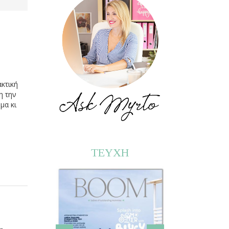
ακτική
η την
μα κι
ΤΕΥΧΗ