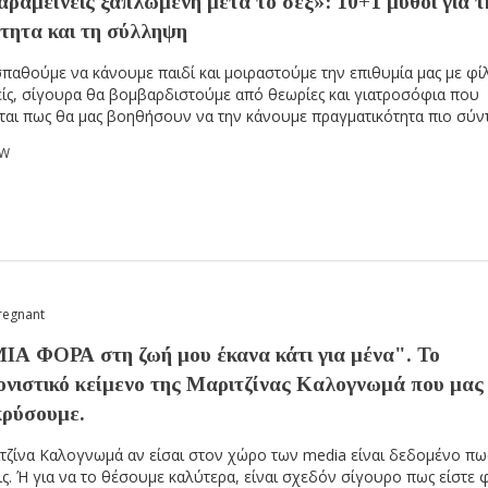
αραμείνεις ξαπλωμένη μετά το σεξ»: 10+1 μύθοι για τ
ότητα και τη σύλληψη
παθούμε να κάνουμε παιδί και μοιραστούμε την επιθυμία μας με φί
ίς, σίγουρα θα βομβαρδιστούμε από θεωρίες και γιατροσόφια που
ται πως θα μας βοηθήσουν να την κάνουμε πραγματικότητα πιο σύν
OW
regnant
ΜΙΑ ΦΟΡΑ στη ζωή μου έκανα κάτι για μένα". Το
ονιστικό κείμενο της Μαριτζίνας Καλογνωμά που μας
κρύσουμε.
τζίνα Καλογνωμά αν είσαι στον χώρο των media είναι δεδομένο πω
ις. Ή για να το θέσουμε καλύτερα, είναι σχεδόν σίγουρο πως είστε φ