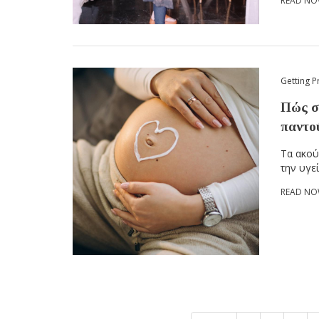
READ N
Getting P
Πώς σ
παντού
Τα ακού
την υγεί
READ N
Pagination