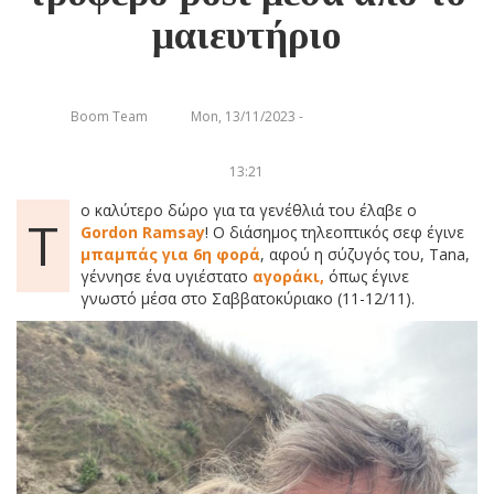
μαιευτήριο
Boom Team
Mon, 13/11/2023 -
13:21
ο καλύτερο δώρο για τα γενέθλιά του έλαβε ο
Τ
Gordon Ramsay
! Ο διάσημος τηλεοπτικός σεφ έγινε
μπαμπάς για 6η φορά
, αφού η σύζυγός του, Tana,
γέννησε ένα υγιέστατο
αγοράκι,
όπως έγινε
γνωστό
μέσα στο Σαββατοκύριακο (11-12/11).