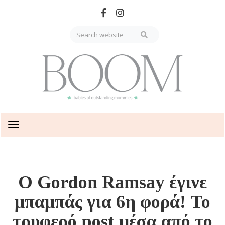
Skip
to
main
content
Toggle
navigation
Ο Gordon Ramsay έγινε
μπαμπάς για 6η φορά! Το
τρυφερό post μέσα από το