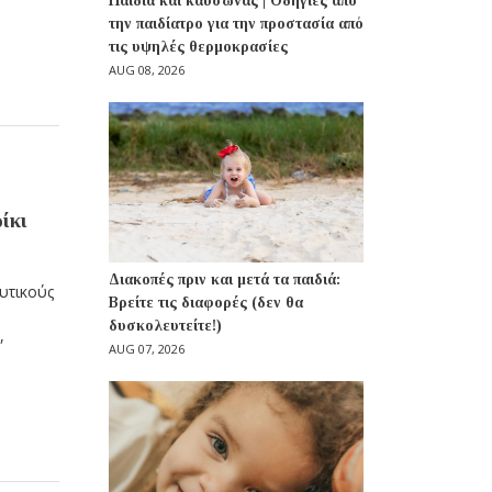
Παιδιά και καύσωνας | Οδηγίες από
την παιδίατρο για την προστασία από
τις υψηλές θερμοκρασίες
AUG 08, 2026
ίκι
Διακοπές πριν και μετά τα παιδιά:
ευτικούς
Βρείτε τις διαφορές (δεν θα
δυσκολευτείτε!)
,
AUG 07, 2026