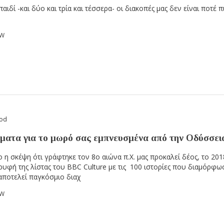
αιδί -και δύο και τρία και τέσσερα- οι διακοπές μας δεν είναι ποτέ π
OW
ood
όματα για το μωρό σας εμπνευσμένα από την Οδύσσει
ο η σκέψη ότι γράφτηκε τον 8o αιώνα π.Χ. μας προκαλεί δέος, το 20
ρυφή της λίστας του BBC Culture με τις 100 ιστορίες που διαμόρφω
αποτελεί παγκόσμιο διαχ
OW