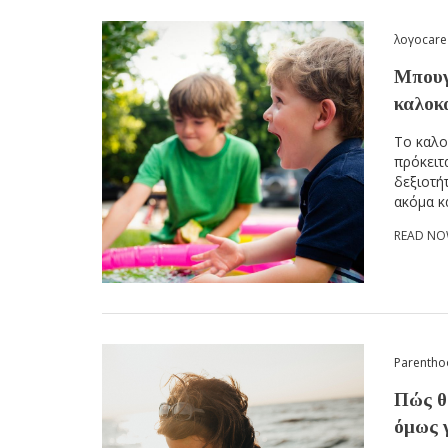
λογοcare
Μπουγ
καλοκα
Το καλο
πρόκειτ
δεξιοτή
ακόμα κ
READ N
Parenth
Πώς θα
όμως γ