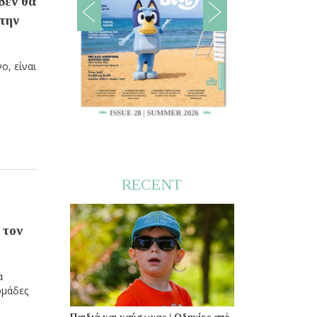
δεν θα
στην
ο, είναι
RECENT
 τον
α
ομάδες