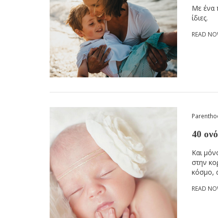
Με ένα π
ίδιες.
READ N
Parenth
40 ον
Και μόν
στην κο
κόσμο, 
READ N