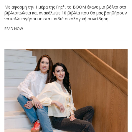
Με αφορμή την Ημέρα της Γης*, το BOOM έκανε μια βόλτα στα
βιβλιοπωλεία και ανακάλυψε 10 βιβλία που θα μας βοηθήσουν
να καλλιεργήσουμε στα παιδιά οικολογική συνείδηση.
READ NOW