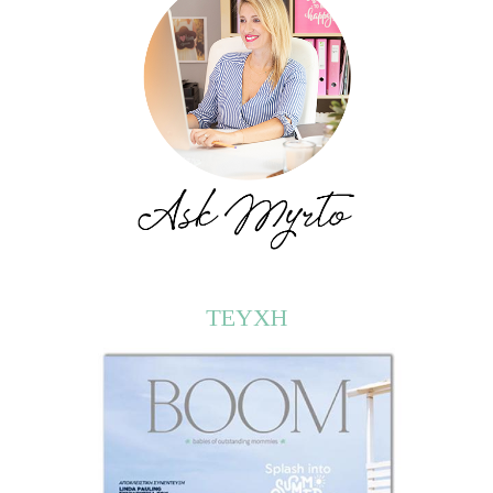
ΤΕΥΧΗ