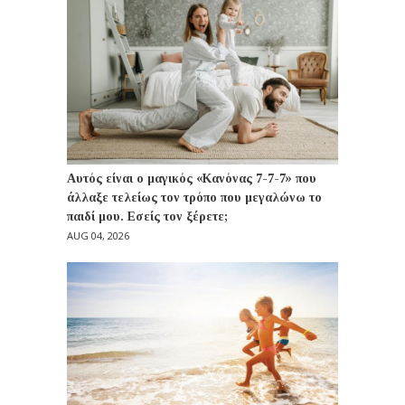
Αυτός είναι ο μαγικός «Κανόνας 7-7-7» που
άλλαξε τελείως τον τρόπο που μεγαλώνω το
παιδί μου. Εσείς τον ξέρετε;
AUG 04, 2026