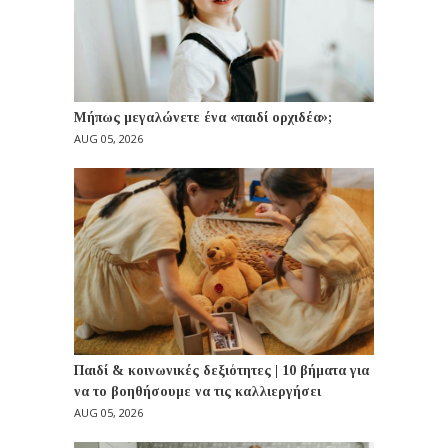
Μήπως μεγαλώνετε ένα «παιδί ορχιδέα»;
AUG 05, 2026
Παιδί & κοινωνικές δεξιότητες | 10 βήματα για
να το βοηθήσουμε να τις καλλιεργήσει
AUG 05, 2026