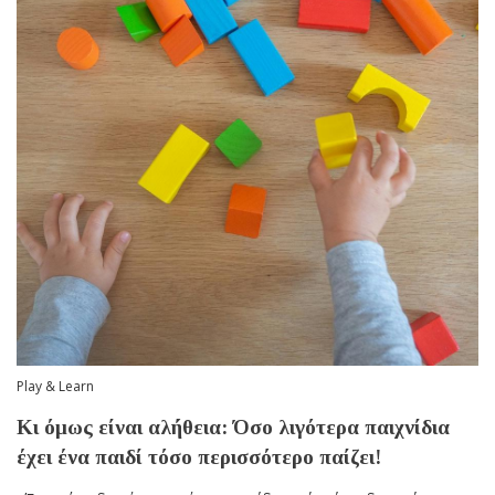
Play & Learn
Κι όμως είναι αλήθεια: Όσο λιγότερα παιχνίδια
έχει ένα παιδί τόσο περισσότερο παίζει!