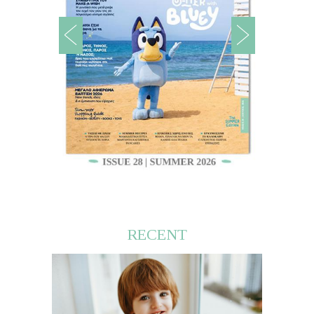
RECENT