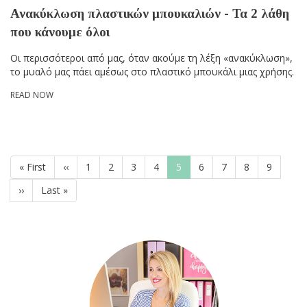
Ανακύκλωση πλαστικών μπουκαλιών - Τα 2 λάθη
που κάνουμε όλοι
Οι περισσότεροι από μας, όταν ακούμε τη λέξη «ανακύκλωση»,
το μυαλό μας πάει αμέσως στο πλαστικό μπουκάλι μιας χρήσης.
READ NOW
Pagination
First
« First
Previous
‹‹
Page
1
Page
2
Page
3
Page
4
Current
5
Page
6
Page
7
Page
8
Page
9
page
page
page
Next
››
Last
Last »
page
page