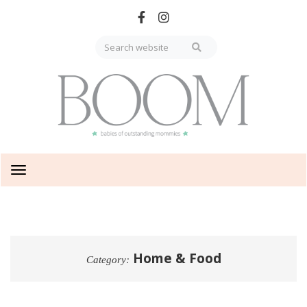
Skip
to
main
content
Toggle
navigation
Home & Food
Category: